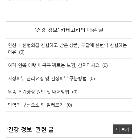
'
건강 정보
' 카테고리의 다른 글
연신내 헌혈의집 헌혈하고 받은 상품, 두달에 한번씩 헌혈하는
이유
(0)
여자 왼쪽 아랫배 콕콕 찌르는 느낌, 참지마세요
(0)
지성피부 관리요령 및 건성피부 구분방법
(0)
무좀 초기증상 원인 및 대처방법
(0)
면역의 구성요소 와 알레르기
(0)
'건강 정보'
관련 글
더 보기