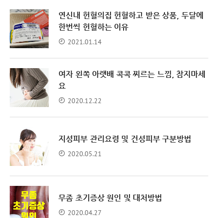
연신내 헌혈의집 헌혈하고 받은 상품, 두달에
한번씩 헌혈하는 이유
2021.01.14
여자 왼쪽 아랫배 콕콕 찌르는 느낌, 참지마세
요
2020.12.22
지성피부 관리요령 및 건성피부 구분방법
2020.05.21
무좀 초기증상 원인 및 대처방법
2020.04.27