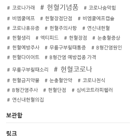
헌혈기념품
코로나가래
코로나숨막힘
비엠쿨에프
헌혈장점단점
비엠쿨에프캡슐
코로나휴유증
헌혈주의사항
연신내헌혈
헌혈생리
엑티피드
헌혈장점
눈충혈증상
헌혈예방주사
무릎구부릴때통증
B형간염원인
헌혈다이어트
B형간염 예방접종 가격
헌혈코로나
무릎구부릴때소리
헌혈금지약물
눈충혈안약
코로나천식
B형간염주사
헌혈단점
심비코트라피헬러
연신내헌혈의집
보관함
링크