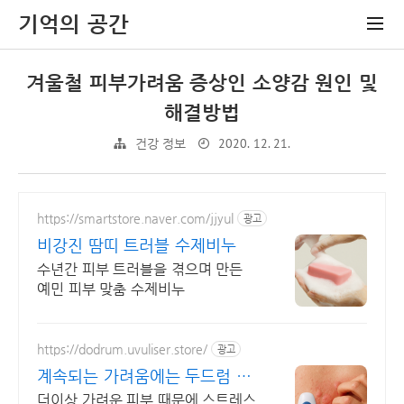
기억의 공간
겨울철 피부가려움 증상인 소양감 원인 및
해결방법
2020. 12. 21.
건강 정보
https://smartstore.naver.com/jjyul
광고
비강진 땀띠 트러블 수제비누
수년간 피부 트러블을 겪으며 만든
예민 피부 맞춤 수제비누
https://dodrum.uvuliser.store/
광고
계속되는 가려움에는 두드럼 효
과 없을시 100% 환불
더이상 가려운 피부 때문에 스트레스