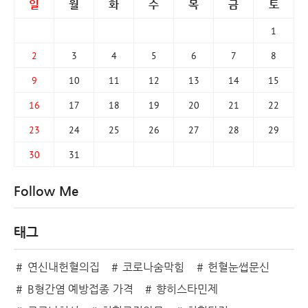
일
월
화
수
목
금
토
1
2
3
4
5
6
7
8
9
10
11
12
13
14
15
16
17
18
19
20
21
22
23
24
25
26
27
28
29
30
31
Follow Me
태그
연신내헌혈의집
코로나숨막힘
헌혈눈썹문신
B형간염 예방접종 가격
향히스타민제