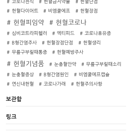
코로나천식
헌혈금지약물
헌혈단점
헌혈다이어트
비엠쿨에프
헌혈장점
헌혈피임약
헌혈코로나
심비코트라피헬러
엑티피드
코로나휴유증
B형간염주사
헌혈장점단점
헌혈생리
무릎구부릴때통증
헌혈예방주사
헌혈기념품
눈충혈안약
무릎구부릴때소리
눈충혈증상
B형간염원인
비엠쿨에프캡슐
연신내헌혈
코로나가래
헌혈주의사항
보관함
링크