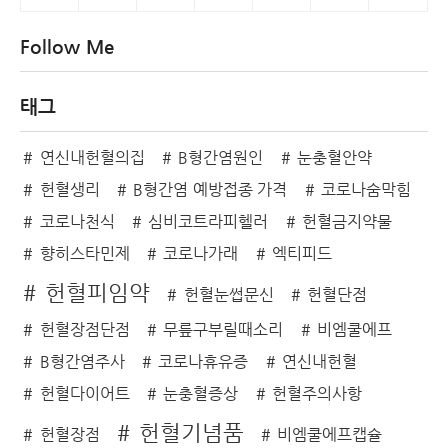
Follow Me
태그
연신내헌혈의집
B형간염원인
눈충혈안약
헌혈생리
B형간염 예방접종 가격
코로나숨막힘
코로나천식
심비코트라피헬러
헌혈금지약물
향히스타민제
코로나가래
엑티피드
헌혈피임약
헌혈눈썹문신
헌혈단점
헌혈장점단점
무릎구부릴때소리
비엠쿨에프
B형간염주사
코로나휴유증
연신내헌혈
헌혈다이어트
눈충혈증상
헌혈주의사항
헌혈기념품
헌혈장점
비엠쿨에프캡슐