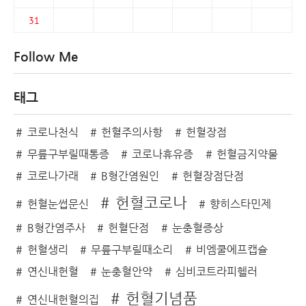
31
Follow Me
태그
코로나천식
헌혈주의사항
헌혈장점
무릎구부릴때통증
코로나휴유증
헌혈금지약물
코로나가래
B형간염원인
헌혈장점단점
헌혈코로나
헌혈눈썹문신
향히스타민제
B형간염주사
헌혈단점
눈충혈증상
헌혈생리
무릎구부릴때소리
비엠쿨에프캡슐
연신내헌혈
눈충혈안약
심비코트라피헬러
헌혈기념품
연신내헌혈의집