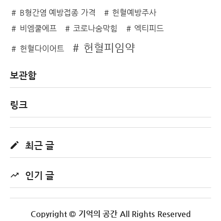
B형간염 예방접종 가격
헌혈예방주사
비엠쿨에프
코로나숨막힘
엑티피드
헌혈피임약
헌혈다이어트
보관함
링크
최근 글
인기 글
Copyright © 기억의 공간 All Rights Reserved